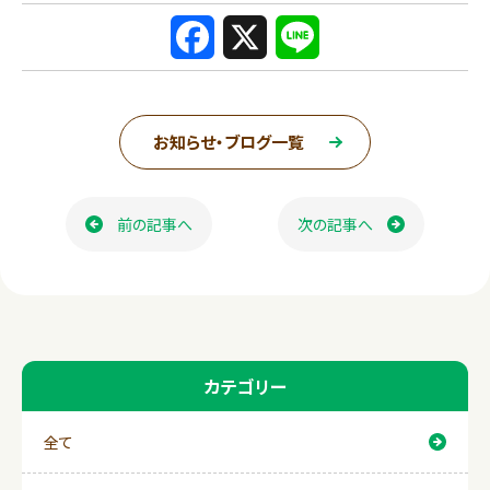
F
X
L
a
i
c
n
お知らせ・ブログ一覧
e
e
ページ送り
b
前の記事へ
次の記事へ
o
o
k
カテゴリー
全て