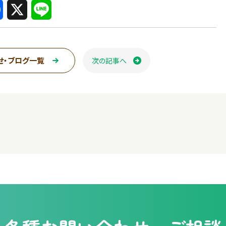
X
L
i
n
せ・ブログ一覧
次の記事へ
ページ送り
e