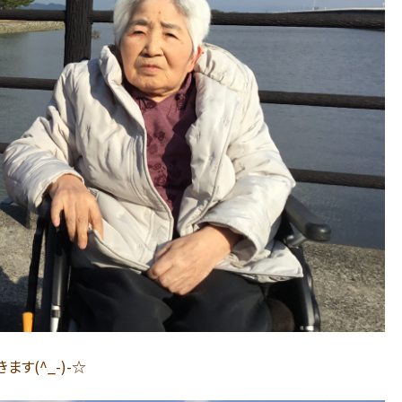
す(^_-)-☆