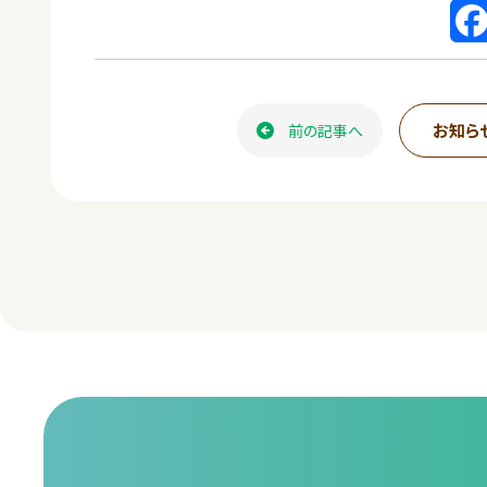
F
a
c
お知ら
前の記事へ
e
b
o
o
k