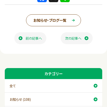
a
i
c
n
お知らせ・ブログ一覧
e
e
ページ送り
b
前の記事へ
次の記事へ
o
o
k
カテゴリー
全て
お知らせ (108)