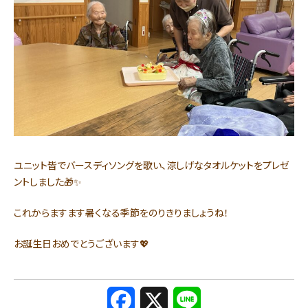
ユニット皆でバースディソングを歌い、涼しげなタオルケットをプレゼ
ントしました🎁✨
これからますます暑くなる季節をのりきりましょうね！
お誕生日おめでとうございます💖
F
X
L