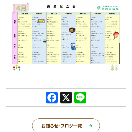
F
X
L
a
i
c
n
お知らせ・ブログ一覧