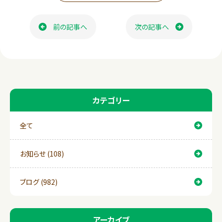
e
e
ページ送り
b
前の記事へ
次の記事へ
o
o
k
カテゴリー
全て
お知らせ (108)
ブログ (982)
アーカイブ