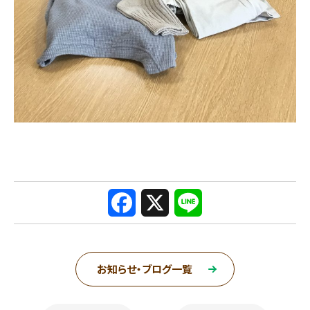
F
X
L
a
i
c
n
お知らせ・ブログ一覧
e
e
ページ送り