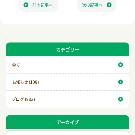
b
前の記事へ
次の記事へ
o
o
k
カテゴリー
全て
お知らせ (108)
ブログ (983)
アーカイブ