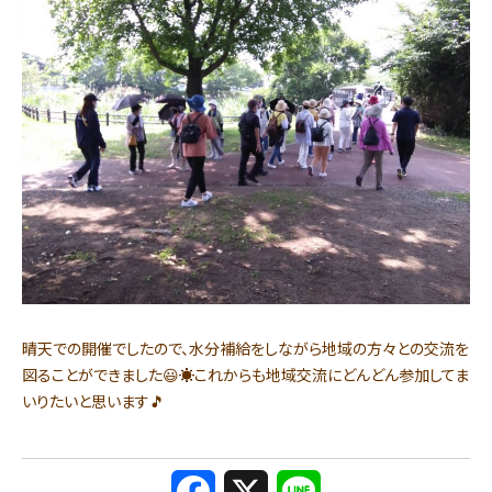
晴天での開催でしたので、水分補給をしながら地域の方々との交流を
図ることができました😃☀️これからも地域交流にどんどん参加してま
いりたいと思います🎵
F
X
L