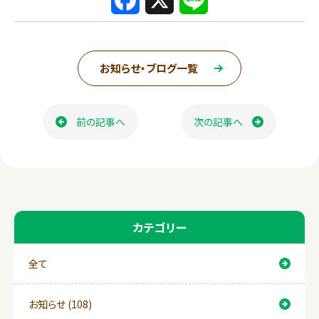
a
i
c
n
お知らせ・ブログ一覧
e
e
ページ送り
b
前の記事へ
次の記事へ
o
o
k
カテゴリー
全て
お知らせ (108)