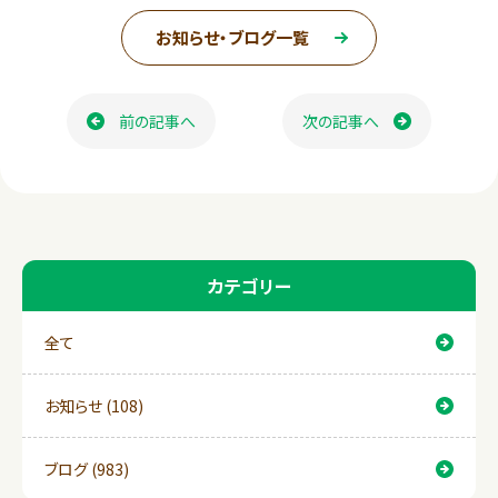
c
n
お知らせ・ブログ一覧
e
e
ページ送り
b
前の記事へ
次の記事へ
o
o
k
カテゴリー
全て
お知らせ (108)
ブログ (983)