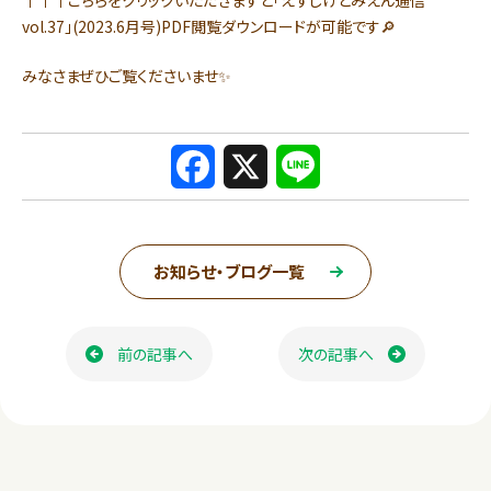
↑↑↑こちらをクリックいただきますと「えずしげとみえん通信
vol.37」(2023.6月号)PDF閲覧ダウンロードが可能です🔎
みなさまぜひご覧くださいませ✨
F
X
L
a
i
c
n
お知らせ・ブログ一覧
e
e
ページ送り
b
前の記事へ
次の記事へ
o
o
k