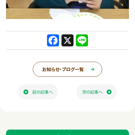
F
X
L
a
i
c
n
お知らせ・ブログ一覧
e
e
ページ送り
b
前の記事へ
次の記事へ
o
o
k