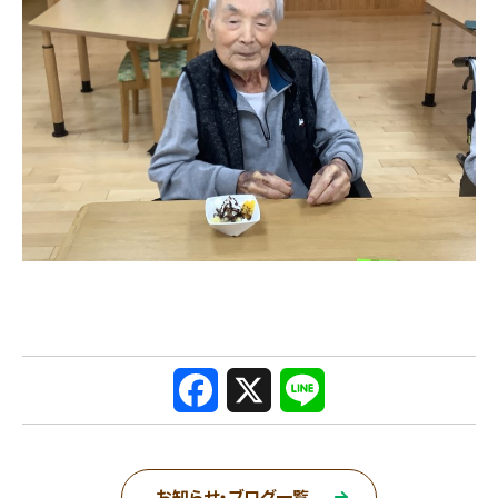
F
X
L
a
i
c
n
お知らせ・ブログ一覧