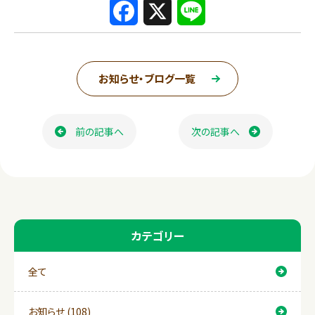
F
X
L
a
i
c
n
お知らせ・ブログ一覧
e
e
ページ送り
b
前の記事へ
次の記事へ
o
o
k
カテゴリー
全て
お知らせ (108)