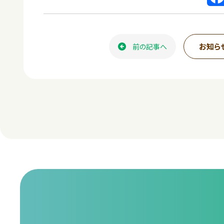
a
c
お知ら
前の記事へ
e
b
o
o
k