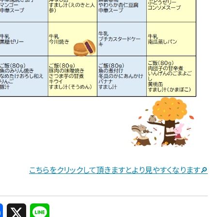
こちらをクリックして頂きますとより見やすくなります🔎
X
L