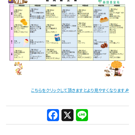
こちらをクリックして頂きますとより見やすくなります🔎
F
X
L
a
i