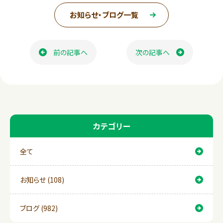
c
n
お知らせ・ブログ一覧
e
e
ページ送り
b
前の記事へ
次の記事へ
o
o
k
カテゴリー
全て
お知らせ (108)
ブログ (982)