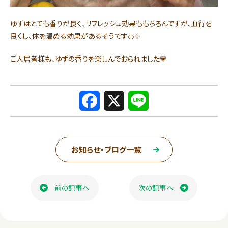
ゆずはとても香りが良く、リフレッシュ効果ももちろんですが、血行を
良くし、体を温める効果があるそうです🍊✨
ご入居者様も、ゆずの香りを楽しんでおられました💗
F
X
L
a
i
c
n
お知らせ・ブログ一覧
e
e
ページ送り
b
前の記事へ
次の記事へ
o
o