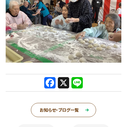
F
X
L
a
i
c
n
お知らせ・ブログ一覧
e
e
ページ送り