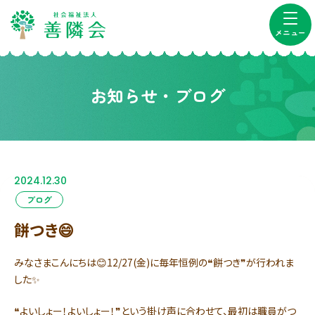
メニュー
お知らせ・ブログ
2024.12.30
ブログ
餅つき😄
みなさまこんにちは😊12/27(金)に毎年恒例の❝餅つき❞が行われま
した✨
❝よいしょー！よいしょー！❞という掛け声に合わせて、最初は職員がつ