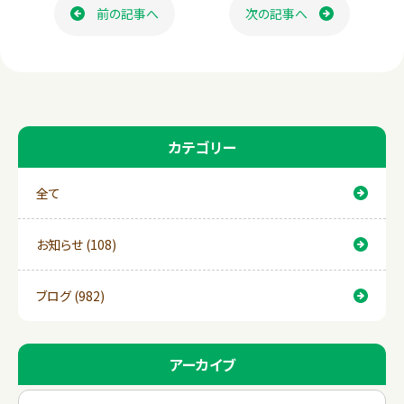
b
前の記事へ
次の記事へ
o
o
k
カテゴリー
全て
お知らせ (108)
ブログ (982)
アーカイブ