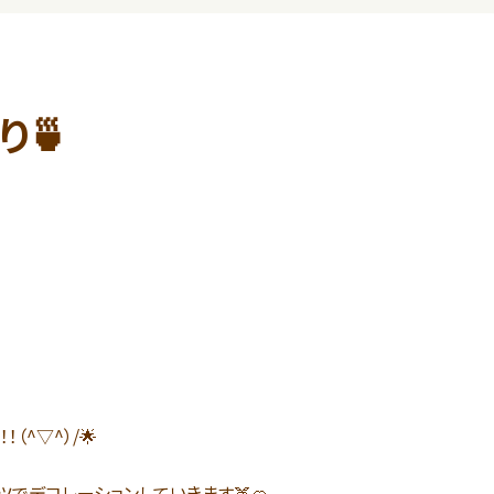
り🍵
（^▽^）/🌟
でデコレーションしていきます🍑🍊