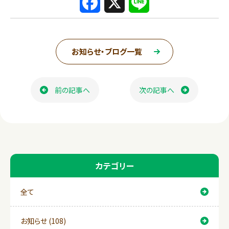
F
X
L
a
i
c
n
お知らせ・ブログ一覧
e
e
ページ送り
b
前の記事へ
次の記事へ
o
o
k
カテゴリー
全て
お知らせ (108)