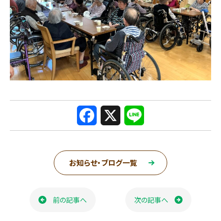
F
X
L
a
i
c
n
お知らせ・ブログ一覧
e
e
ページ送り
b
前の記事へ
次の記事へ
o