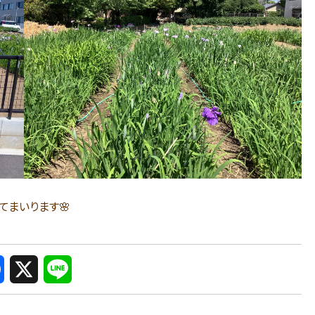
まいります🌸
X
L
i