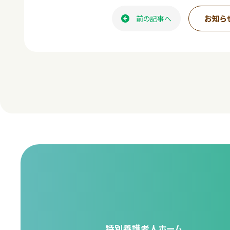
c
お知ら
前の記事へ
e
b
o
o
k
特別養護老人ホーム