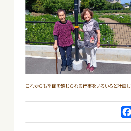
これからも季節を感じられる行事をいろいろと計画して
F
a