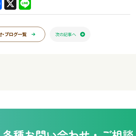
X
L
i
n
せ・ブログ一覧
次の記事へ
ページ送り
e
各種
お問い合わせ・ご相談