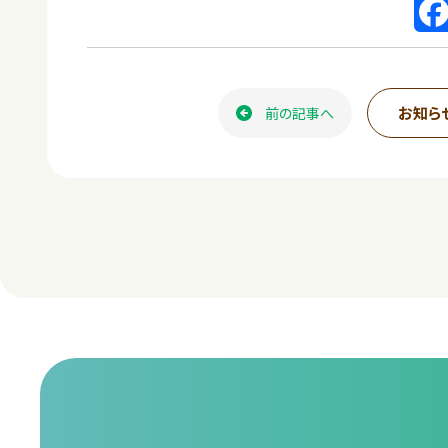
F
a
c
お知ら
前の記事へ
e
b
o
o
k